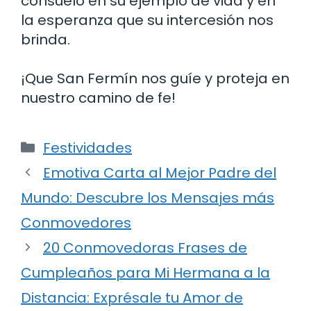
consuelo en su ejemplo de vida y en
la esperanza que su intercesión nos
brinda.
¡Que San Fermín nos guíe y proteja en
nuestro camino de fe!
Categorías
Festividades
Emotiva Carta al Mejor Padre del
Mundo: Descubre los Mensajes más
Conmovedores
20 Conmovedoras Frases de
Cumpleaños para Mi Hermana a la
Distancia: Exprésale tu Amor de