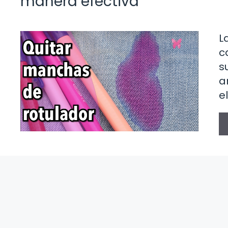
manera efectiva
L
c
s
a
e