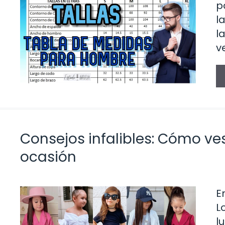
p
l
l
v
Consejos infalibles: Cómo ves
ocasión
E
L
l