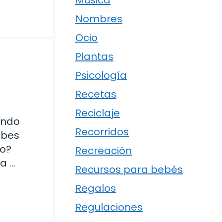
Música
Nombres
Ocio
Plantas
Psicología
Recetas
Reciclaje
undo
Recorridos
abes
ño?
Recreación
a …
Recursos para bebés
Regalos
Regulaciones