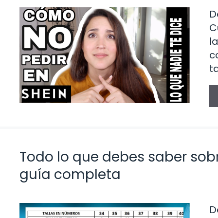
D
C
l
c
t
Todo lo que debes saber sobr
guía completa
D