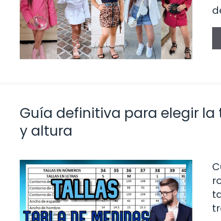
d
Guía definitiva para elegir l
y altura
C
r
t
t