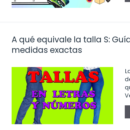
A qué equivale la talla S: Gu
medidas exactas
L
d
q
V