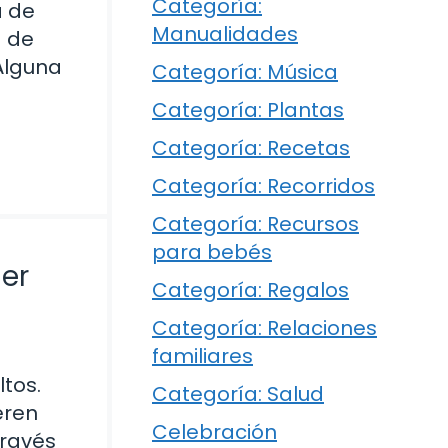
Categoría:
a de
Manualidades
a de
¿Alguna
Categoría: Música
Categoría: Plantas
Categoría: Recetas
Categoría: Recorridos
Categoría: Recursos
para bebés
ier
Categoría: Regalos
Categoría: Relaciones
familiares
ltos.
Categoría: Salud
eren
Celebración
través