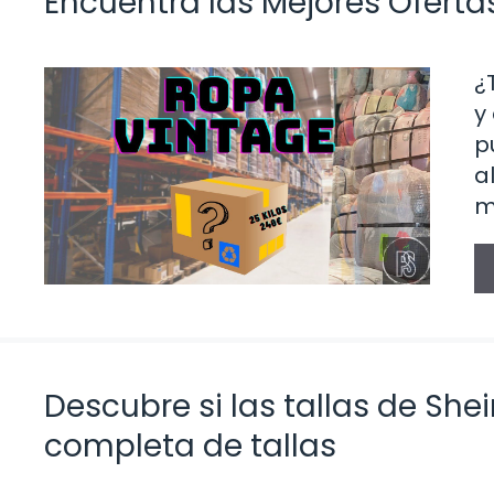
Encuentra las Mejores Oferta
¿
y
p
a
m
Descubre si las tallas de Sh
completa de tallas