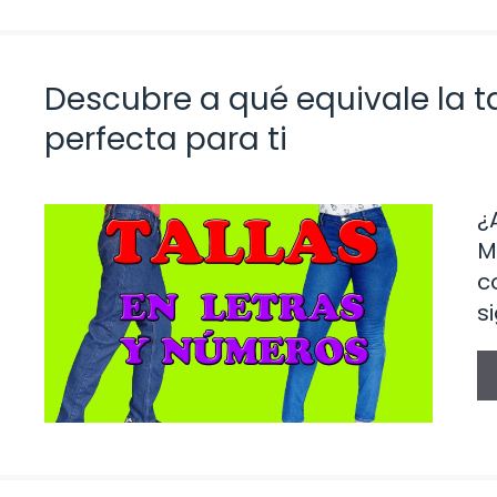
Descubre a qué equivale la ta
perfecta para ti
¿
M
c
s