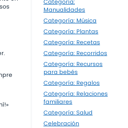
Categoría:
esos
Manualidades
Categoría: Música
Categoría: Plantas
Categoría: Recetas
Categoría: Recorridos
r.
Categoría: Recursos
para bebés
empre
Categoría: Regalos
Categoría: Relaciones
familiares
í!»
Categoría: Salud
Celebración