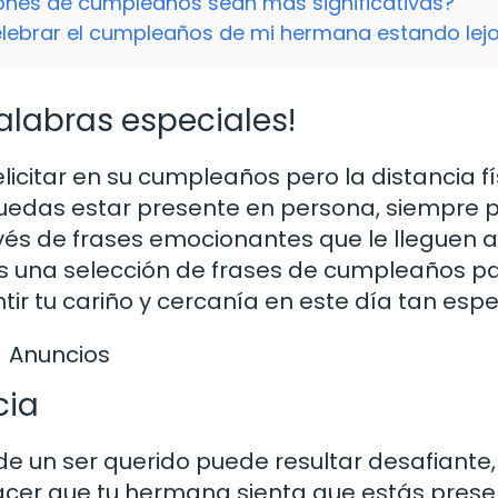
ones de cumpleaños sean más significativas?
elebrar el cumpleaños de mi hermana estando lej
alabras especiales!
icitar en su cumpleaños pero la distancia fí
uedas estar presente en persona, siempre 
vés de frases emocionantes que le lleguen a
os una selección de frases de cumpleaños pa
ir tu cariño y cercanía en este día tan espec
Anuncios
cia
e un ser querido puede resultar desafiante,
cer que tu hermana sienta que estás prese