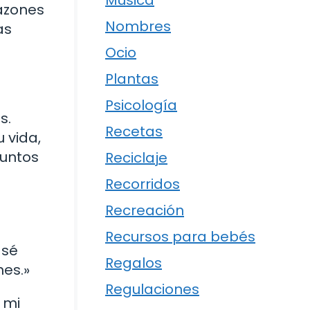
Música
razones
Nombres
as
Ocio
Plantas
Psicología
s.
Recetas
 vida,
juntos
Reciclaje
Recorridos
Recreación
Recursos para bebés
 sé
Regalos
nes.»
Regulaciones
 mi