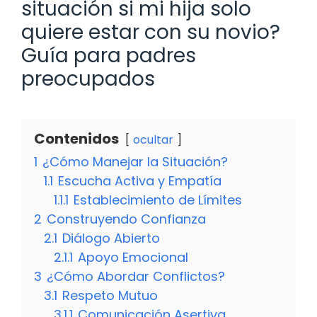
situación si mi hija solo
quiere estar con su novio?
Guía para padres
preocupados
Contenidos
ocultar
1
¿Cómo Manejar la Situación?
1.1
Escucha Activa y Empatía
1.1.1
Establecimiento de Límites
2
Construyendo Confianza
2.1
Diálogo Abierto
2.1.1
Apoyo Emocional
3
¿Cómo Abordar Conflictos?
3.1
Respeto Mutuo
3.1.1
Comunicación Asertiva