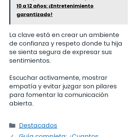
10 a 12 años: ¡Entretenimiento
garantizado!
La clave está en crear un ambiente
de confianza y respeto donde tu hija
se sienta segura de expresar sus
sentimientos.
Escuchar activamente, mostrar
empatía y evitar juzgar son pilares
para fomentar la comunicación
abierta.
Categorías
Destacados
Guía completa: ¿Cuantos