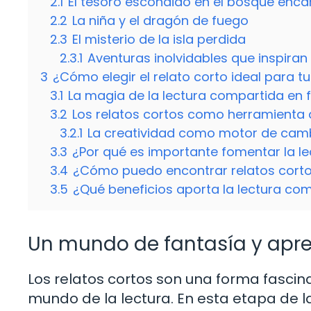
2.1
El tesoro escondido en el bosque enc
2.2
La niña y el dragón de fuego
2.3
El misterio de la isla perdida
2.3.1
Aventuras inolvidables que inspira
3
¿Cómo elegir el relato corto ideal para tu
3.1
La magia de la lectura compartida en f
3.2
Los relatos cortos como herramienta 
3.2.1
La creatividad como motor de camb
3.3
¿Por qué es importante fomentar la le
3.4
¿Cómo puedo encontrar relatos corto
3.5
¿Qué beneficios aporta la lectura com
Un mundo de fantasía y apre
Los relatos cortos son una forma fascina
mundo de la lectura. En esta etapa de la