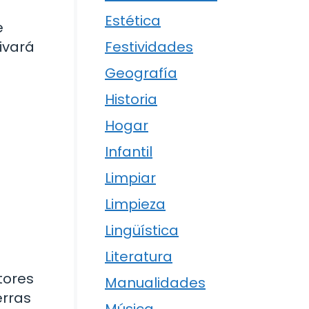
Estética
e
Festividades
ivará
Geografía
Historia
Hogar
Infantil
Limpiar
Limpieza
Lingüística
Literatura
tores
Manualidades
erras