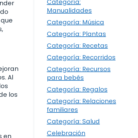
Categoría:
ender
Manualidades
ado
 que
Categoría: Música
,
Categoría: Plantas
Categoría: Recetas
Categoría: Recorridos
ejoran
Categoría: Recursos
s. Al
para bebés
los
Categoría: Regalos
de los
Categoría: Relaciones
familiares
Categoría: Salud
Celebración
s en