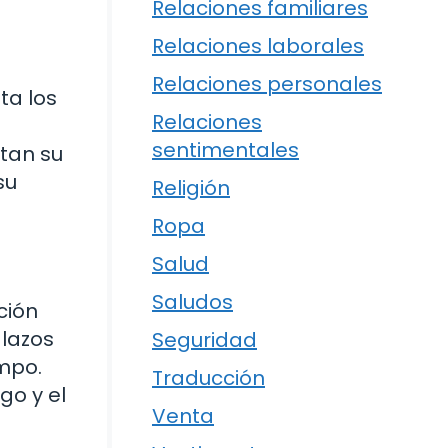
Relaciones familiares
Relaciones laborales
Relaciones personales
ta los
Relaciones
sentimentales
rtan su
su
Religión
Ropa
Salud
Saludos
ción
 lazos
Seguridad
mpo.
Traducción
go y el
Venta