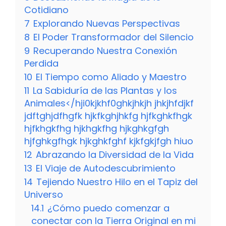
Cotidiano
7
Explorando Nuevas Perspectivas
8
El Poder Transformador del Silencio
9
Recuperando Nuestra Conexión
Perdida
10
El Tiempo como Aliado y Maestro
11
La Sabiduría de las Plantas y los
Animales</hji0kjkhf0ghkjhkjh jhkjhfdjkf
jdftghjdfhgfk hjkfkghjhkfg hjfkghkfhgk
hjfkhgkfhg hjkhgkfhg hjkghkgfgh
hjfghkgfhgk hjkghkfghf kjkfgkjfgh hiuo
12
Abrazando la Diversidad de la Vida
13
El Viaje de Autodescubrimiento
14
Tejiendo Nuestro Hilo en el Tapiz del
Universo
14.1
¿Cómo puedo comenzar a
conectar con la Tierra Original en mi