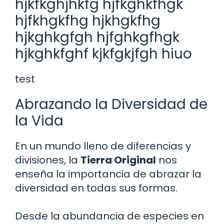
hjkfkghjhkfg hjfkghkfhgk
hjfkhgkfhg hjkhgkfhg
hjkghkgfgh hjfghkgfhgk
hjkghkfghf kjkfgkjfgh hiuo
test
Abrazando la Diversidad de
la Vida
En un mundo lleno de diferencias y
divisiones, la
Tierra Original
nos
enseña la importancia de abrazar la
diversidad en todas sus formas.
Desde la abundancia de especies en