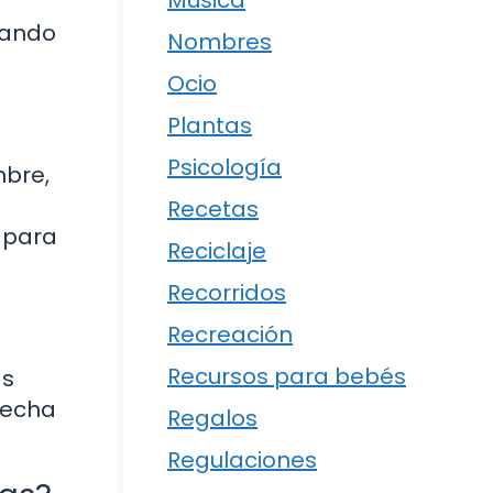
Música
vando
Nombres
Ocio
Plantas
Psicología
mbre,
Recetas
 para
Reciclaje
Recorridos
Recreación
Recursos para bebés
as
fecha
Regalos
Regulaciones