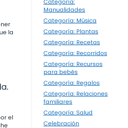
Categoría:
Manualidades
Categoría: Música
ener
Categoría: Plantas
ue la
Categoría: Recetas
Categoría: Recorridos
Categoría: Recursos
para bebés
Categoría: Regalos
a.
Categoría: Relaciones
familiares
Categoría: Salud
or el
Celebración
che