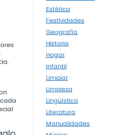
Estética
Festividades
Geografía
Historia
lores
s
Hogar
ia.
Infantil
Limpiar
Limpieza
son
n cada
Lingüística
ecial
Literatura
Manualidades
galo