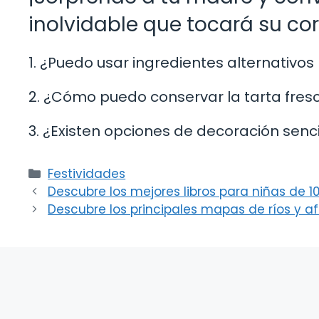
inolvidable que tocará su co
1. ¿Puedo usar ingredientes alternativos
2. ¿Cómo puedo conservar la tarta fresc
3. ¿Existen opciones de decoración senc
Categorías
Festividades
Descubre los mejores libros para niñas de 1
Descubre los principales mapas de ríos y a