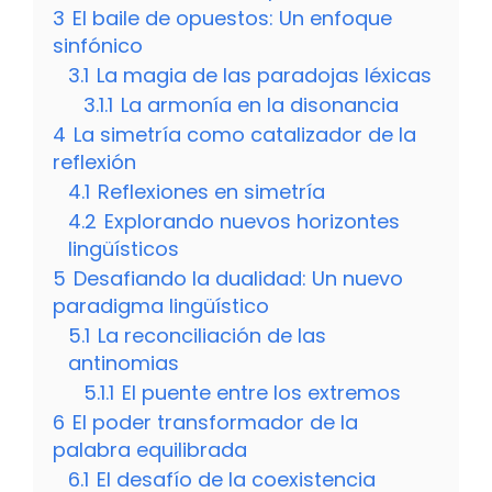
3
El baile de opuestos: Un enfoque
sinfónico
3.1
La magia de las paradojas léxicas
3.1.1
La armonía en la disonancia
4
La simetría como catalizador de la
reflexión
4.1
Reflexiones en simetría
4.2
Explorando nuevos horizontes
lingüísticos
5
Desafiando la dualidad: Un nuevo
paradigma lingüístico
5.1
La reconciliación de las
antinomias
5.1.1
El puente entre los extremos
6
El poder transformador de la
palabra equilibrada
6.1
El desafío de la coexistencia