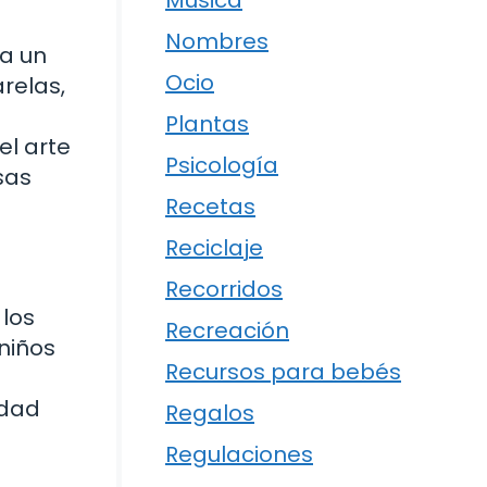
Música
Nombres
ra un
Ocio
relas,
Plantas
el arte
Psicología
sas
Recetas
Reciclaje
Recorridos
 los
Recreación
 niños
Recursos para bebés
idad
Regalos
Regulaciones