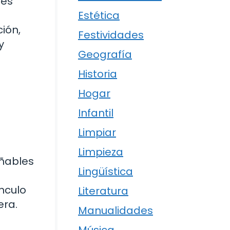
tes
Estética
ión,
Festividades
y
Geografía
Historia
Hogar
Infantil
Limpiar
Limpieza
añables
Lingüística
ínculo
Literatura
era.
Manualidades