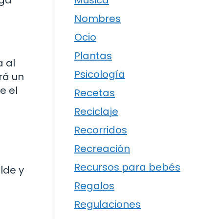
Música
Nombres
Ocio
Plantas
 al
Psicología
rá un
e el
Recetas
Reciclaje
Recorridos
Recreación
Recursos para bebés
lde y
Regalos
Regulaciones