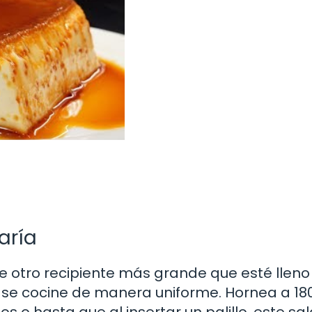
aría
e otro recipiente más grande que esté lleno
an se cocine de manera uniforme. Hornea a 18
o hasta que al insertar un palillo, este sa