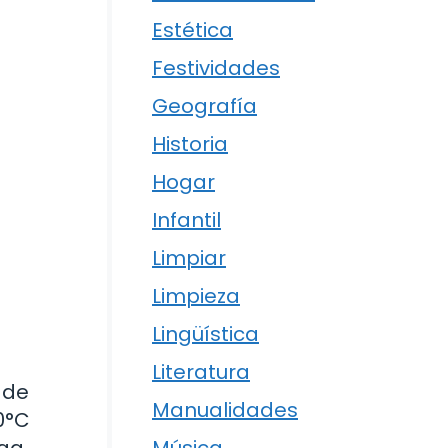
Estética
Festividades
Geografía
Historia
Hogar
Infantil
Limpiar
Limpieza
Lingüística
Literatura
 de
Manualidades
0°C
lga