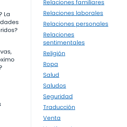
Relaciones familiares
Relaciones laborales
? La
lidades
Relaciones personales
ridos?
Relaciones
sentimentales
vas,
Religión
róximo
Ropa
?
Salud
Saludos
Seguridad
s
Traducción
Venta