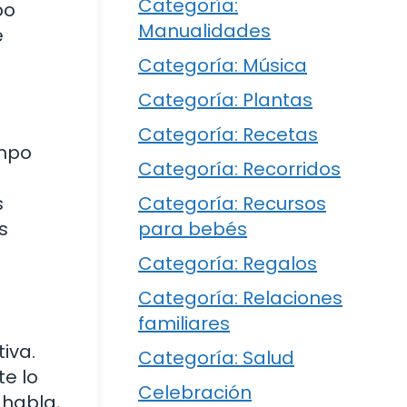
Categoría:
po
Manualidades
e
Categoría: Música
Categoría: Plantas
Categoría: Recetas
empo
Categoría: Recorridos
s
Categoría: Recursos
s
para bebés
Categoría: Regalos
Categoría: Relaciones
familiares
iva.
Categoría: Salud
e lo
Celebración
 habla,