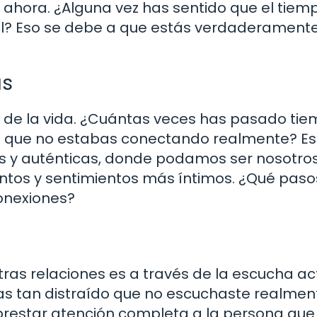
 ahora. ¿Alguna vez has sentido que el tiem
al? Eso se debe a que estás verdaderament
as
ido de la vida. ¿Cuántas veces has pasado ti
e que no estabas conectando realmente? Es
as y auténticas, donde podamos ser nosotro
tos y sentimientos más íntimos. ¿Qué paso
onexiones?
as relaciones es a través de la escucha act
s tan distraído que no escuchaste realment
prestar atención completa a la persona que