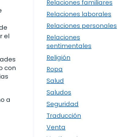
Relaciones familiares
e
Relaciones laborales
Relaciones personales
 de
r el
Relaciones
sentimentales
Religión
idades
do con
Ropa
ias
Salud
Saludos
mo a
Seguridad
Traducción
Venta