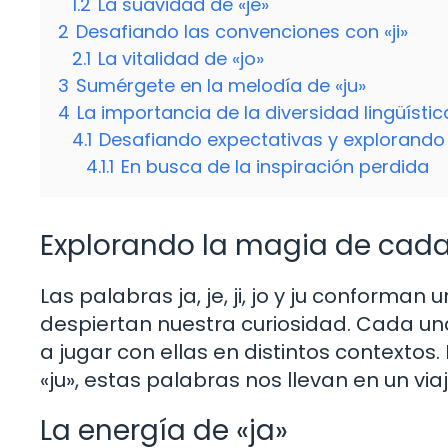
1.2
La suavidad de «je»
2
Desafiando las convenciones con «ji»
2.1
La vitalidad de «jo»
3
Sumérgete en la melodía de «ju»
4
La importancia de la diversidad lingüístic
4.1
Desafiando expectativas y explorando
4.1.1
En busca de la inspiración perdida
Explorando la magia de cad
Las palabras ja, je, ji, jo y ju conforma
despiertan nuestra curiosidad. Cada una 
a jugar con ellas en distintos contextos.
«ju», estas palabras nos llevan en un vi
La energía de «ja»