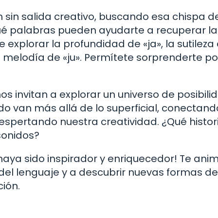
 sin salida creativo, buscando esa chispa d
ué palabras pueden ayudarte a recuperar la
xplorar la profundidad de «ja», la sutileza
 o la melodía de «ju». Permítete sorprenderte po
u nos invitan a explorar un universo de posibil
ado van más allá de lo superficial, conectan
spertando nuestra creatividad. ¿Qué histor
sonidos?
 haya sido inspirador y enriquecedor! Te ani
del lenguaje y a descubrir nuevas formas de
ión.