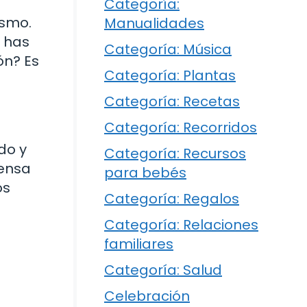
Categoría:
asmo.
Manualidades
z has
Categoría: Música
ón? Es
Categoría: Plantas
Categoría: Recetas
Categoría: Recorridos
do y
Categoría: Recursos
iensa
para bebés
os
Categoría: Regalos
Categoría: Relaciones
familiares
Categoría: Salud
Celebración