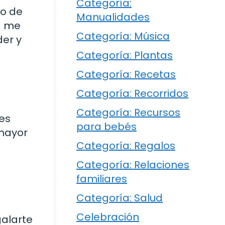
Categoría:
go de
Manualidades
a me
Categoría: Música
der y
Categoría: Plantas
Categoría: Recetas
Categoría: Recorridos
Categoría: Recursos
es
para bebés
 mayor
Categoría: Regalos
Categoría: Relaciones
familiares
Categoría: Salud
Celebración
galarte