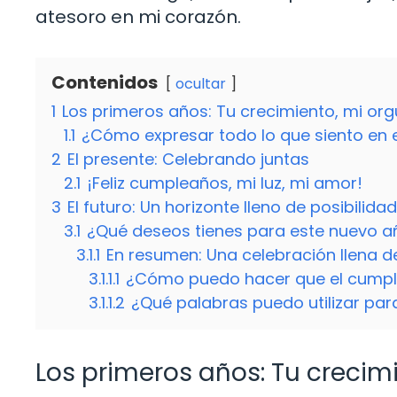
atesoro en mi corazón.
Contenidos
ocultar
1
Los primeros años: Tu crecimiento, mi org
1.1
¿Cómo expresar todo lo que siento en e
2
El presente: Celebrando juntas
2.1
¡Feliz cumpleaños, mi luz, mi amor!
3
El futuro: Un horizonte lleno de posibilida
3.1
¿Qué deseos tienes para este nuevo 
3.1.1
En resumen: Una celebración llena 
3.1.1.1
¿Cómo puedo hacer que el cumple
3.1.1.2
¿Qué palabras puedo utilizar para
Los primeros años: Tu crecimi