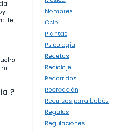
Música
ada
Nombres
oy
zarte
Ocio
Plantas
Psicología
Recetas
 mucho
Reciclaje
 mi
Recorridos
Recreación
ial?
Recursos para bebés
Regalos
Regulaciones