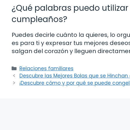
¿Qué palabras puedo utilizar p
cumpleaños?
Puedes decirle cuánto la quieres, lo orgu
es para ti y expresar tus mejores deseo
salgan del corazón y lleguen directamen
Categorías
Relaciones familiares
Descubre las Mejores Bolas que se Hinchan 
¡Descubre cómo y por qué se puede congel