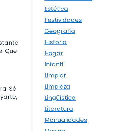
Estética
Festividades
Geografía
Historia
nstante
e. Que
Hogar
Infantil
Limpiar
Limpieza
ra. Sé
yarte,
Lingüística
Literatura
Manualidades