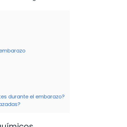
l embarazo
es durante el embarazo?
razadas?
químicos