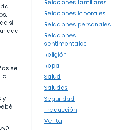
Relaciones familiares
ada
Relaciones laborales
os,
de si
Relaciones personales
uridad
Relaciones
sentimentales
Religión
Ropa
ñas se
 la
Salud
Saludos
 y
Seguridad
 bebé
Traducción
Venta
zo?