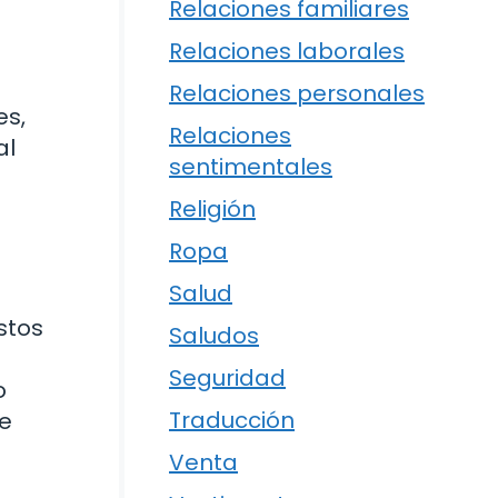
Relaciones familiares
Relaciones laborales
Relaciones personales
es,
Relaciones
al
sentimentales
Religión
Ropa
Salud
stos
Saludos
Seguridad
o
Traducción
ue
Venta