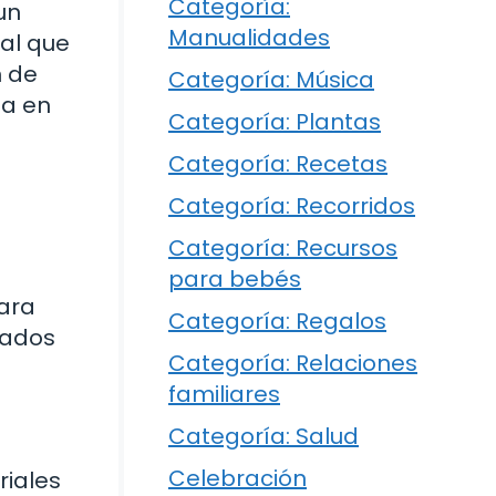
Categoría:
un
Manualidades
al que
n de
Categoría: Música
sa en
Categoría: Plantas
Categoría: Recetas
Categoría: Recorridos
Categoría: Recursos
para bebés
para
Categoría: Regalos
dados
Categoría: Relaciones
familiares
Categoría: Salud
Celebración
riales