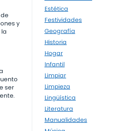
Estética
 de
Festividades
iones y
Geografía
 la
Historia
Hogar
Infantil
la
Limpiar
cuento
Limpieza
e ser
ente.
Lingüística
Literatura
Manualidades