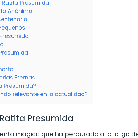
a Ratita Presumida
nto Anónimo
Centenario
 Pequeños
 Presumida
ad
 Presumida
mortal
torias Eternas
ita Presumida?
endo relevante en la actualidad?
 Ratita Presumida
uento mágico que ha perdurado a lo largo d