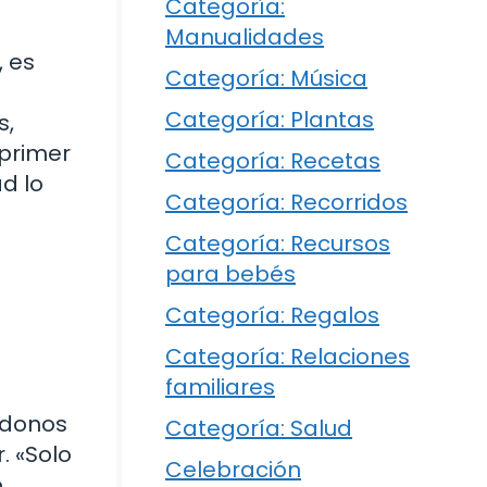
Categoría:
Manualidades
 es
Categoría: Música
Categoría: Plantas
s,
 primer
Categoría: Recetas
d lo
Categoría: Recorridos
Categoría: Recursos
para bebés
Categoría: Regalos
Categoría: Relaciones
familiares
ndonos
Categoría: Salud
. «Solo
Celebración
,