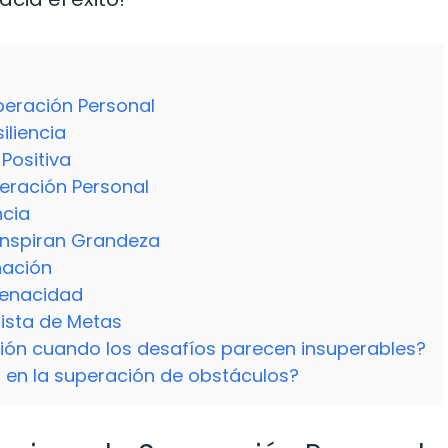
uperación Personal
iliencia
Positiva
peración Personal
ncia
 Inspiran Grandeza
nación
Tenacidad
uista de Metas
ón cuando los desafíos parecen insuperables?
a en la superación de obstáculos?