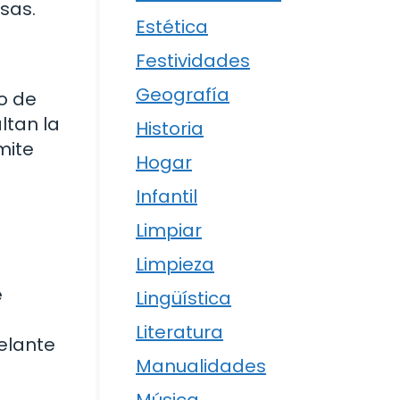
sas.
Estética
Festividades
Geografía
do de
ltan la
Historia
mite
Hogar
Infantil
Limpiar
Limpieza
e
Lingüística
Literatura
elante
Manualidades