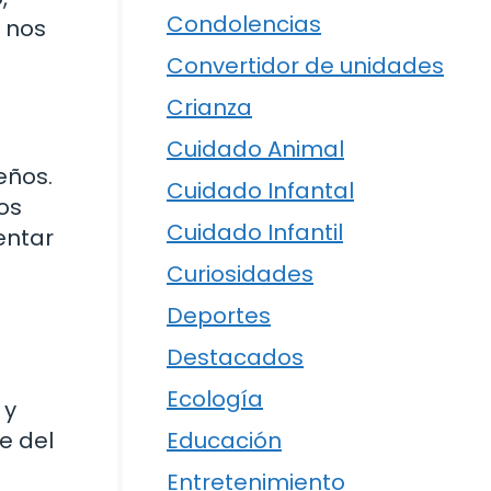
Condolencias
 nos
Convertidor de unidades
Crianza
Cuidado Animal
eños.
Cuidado Infantal
ros
Cuidado Infantil
entar
Curiosidades
Deportes
Destacados
Ecología
 y
ve del
Educación
Entretenimiento