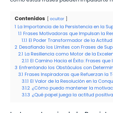
Contenidos
ocultar
1
La Importancia de la Persistencia en la S
1.1
Frases Motivadoras que Impulsan la Res
1.1.1
El Poder Transformador de la Actitud 
2
Desafiando los Límites con Frases de Su
2.1
La Resiliencia como Motor de la Excele
2.1.1
El Camino Hacia el Éxito: Frases que
3
Enfrentando los Obstáculos con Determi
3.1
Frases Inspiradoras que Refuerzan la 
3.1.1
El Valor de la Resolución en la Conq
3.1.2
¿Cómo puedo mantener la motivaci
3.1.3
¿Qué papel juega la actitud positiv