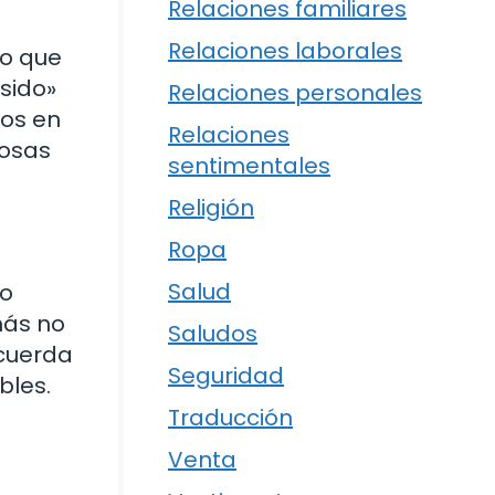
Relaciones familiares
Relaciones laborales
lo que
sido»
Relaciones personales
nos en
Relaciones
rosas
sentimentales
Religión
Ropa
Salud
so
más no
Saludos
ecuerda
Seguridad
bles.
Traducción
Venta