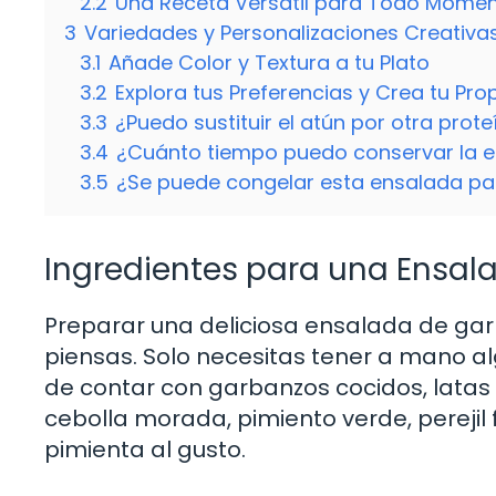
2.2
Una Receta Versátil para Todo Mome
3
Variedades y Personalizaciones Creativa
3.1
Añade Color y Textura a tu Plato
3.2
Explora tus Preferencias y Crea tu Pro
3.3
¿Puedo sustituir el atún por otra prote
3.4
¿Cuánto tiempo puedo conservar la en
3.5
¿Se puede congelar esta ensalada pa
Ingredientes para una Ensal
Preparar una deliciosa ensalada de gar
piensas. Solo necesitas tener a mano al
de contar con garbanzos cocidos, latas
cebolla morada, pimiento verde, perejil fr
pimienta al gusto.