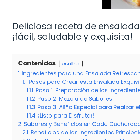
Deliciosa receta de ensalad
¡fácil, saludable y exquisita!
Contenidos
ocultar
1
Ingredientes para una Ensalada Refresca
1.1
Pasos para Crear esta Ensalada Exquisi
1.1.1
Paso 1: Preparación de los Ingredient
1.1.2
Paso 2: Mezcla de Sabores
1.1.3
Paso 3: Aliño Especial para Realzar e
1.1.4
¡Listo para Disfrutar!
2
Sabores y Beneficios en Cada Cucharad
2.1
Beneficios de los Ingredientes Principa