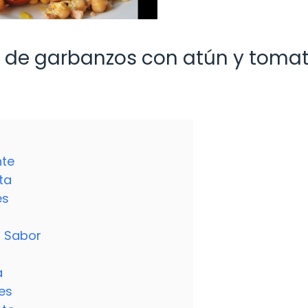
a de garbanzos con atún y tomat
nte
ta
es
l Sabor
a
les