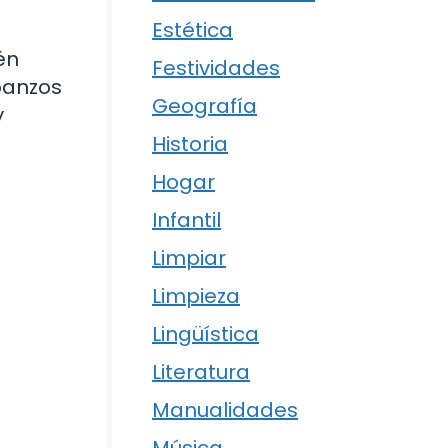
Estética
én
Festividades
banzos
Geografía
y
Historia
Hogar
Infantil
Limpiar
Limpieza
Lingüística
Literatura
Manualidades