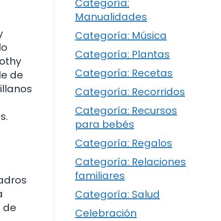
Categoría:
Manualidades
y
Categoría: Música
lo
Categoría: Plantas
rothy
Categoría: Recetas
le de
illanos
Categoría: Recorridos
Categoría: Recursos
s.
para bebés
Categoría: Regalos
Categoría: Relaciones
familiares
uadros
a
Categoría: Salud
o de
Celebración