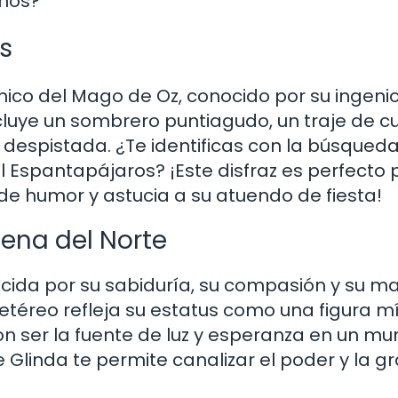
eños?
s
nico del Mago de Oz, conocido por su ingenio
ncluye un sombrero puntiagudo, un traje de 
 despistada. ¿Te identificas con la búsqued
l Espantapájaros? ¡Este disfraz es perfecto 
e humor y astucia a su atuendo de fiesta!
uena del Norte
nocida por su sabiduría, su compasión y su m
etéreo refleja su estatus como una figura mí
con ser la fuente de luz y esperanza en un m
de Glinda te permite canalizar el poder y la g