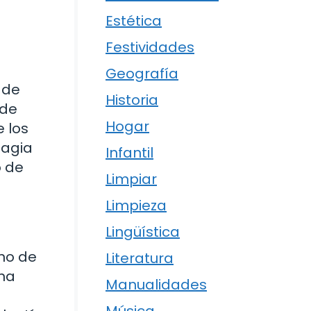
Estética
Festividades
Geografía
 de
Historia
rde
Hogar
 los
magia
Infantil
o de
Limpiar
Limpieza
Lingüística
no de
Literatura
una
Manualidades