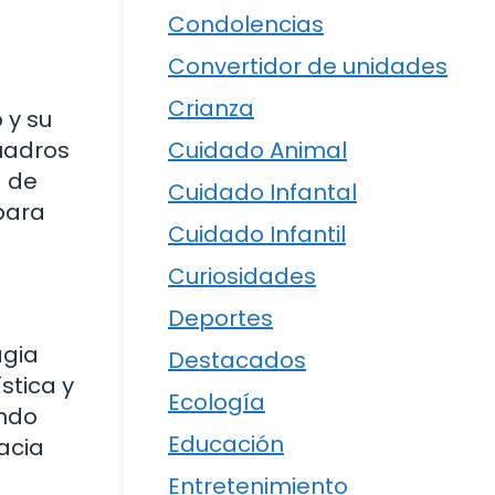
Condolencias
Convertidor de unidades
Crianza
 y su
cuadros
Cuidado Animal
a de
Cuidado Infantal
para
Cuidado Infantil
Curiosidades
Deportes
agia
Destacados
stica y
Ecología
undo
Educación
racia
Entretenimiento