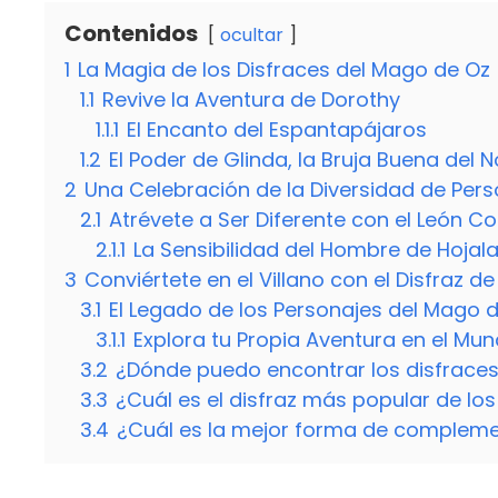
Contenidos
ocultar
1
La Magia de los Disfraces del Mago de Oz
1.1
Revive la Aventura de Dorothy
1.1.1
El Encanto del Espantapájaros
1.2
El Poder de Glinda, la Bruja Buena del N
2
Una Celebración de la Diversidad de Per
2.1
Atrévete a Ser Diferente con el León C
2.1.1
La Sensibilidad del Hombre de Hojal
3
Conviértete en el Villano con el Disfraz d
3.1
El Legado de los Personajes del Mago d
3.1.1
Explora tu Propia Aventura en el Mu
3.2
¿Dónde puedo encontrar los disfraces
3.3
¿Cuál es el disfraz más popular de lo
3.4
¿Cuál es la mejor forma de compleme