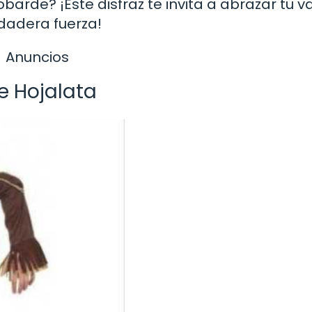
barde? ¡Este disfraz te invita a abrazar tu v
rdadera fuerza!
Anuncios
e Hojalata