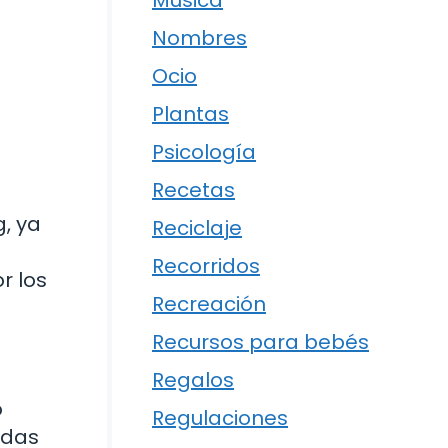
Música
Nombres
Ocio
Plantas
Psicología
Recetas
g, ya
Reciclaje
Recorridos
r los
Recreación
Recursos para bebés
Regalos
o
Regulaciones
adas