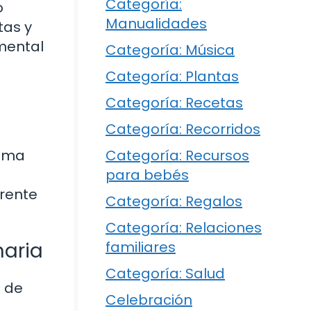
Categoría:
o
Manualidades
tas y
amental
Categoría: Música
Categoría: Plantas
Categoría: Recetas
Categoría: Recorridos
tema
Categoría: Recursos
para bebés
frente
Categoría: Regalos
Categoría: Relaciones
maria
familiares
Categoría: Salud
s de
Celebración