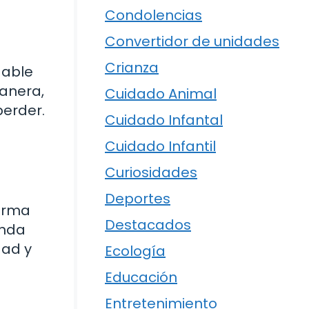
Condolencias
Convertidor de unidades
Crianza
dable
manera,
Cuidado Animal
erder.
Cuidado Infantal
Cuidado Infantil
Curiosidades
Deportes
forma
Destacados
enda
dad y
Ecología
Educación
Entretenimiento