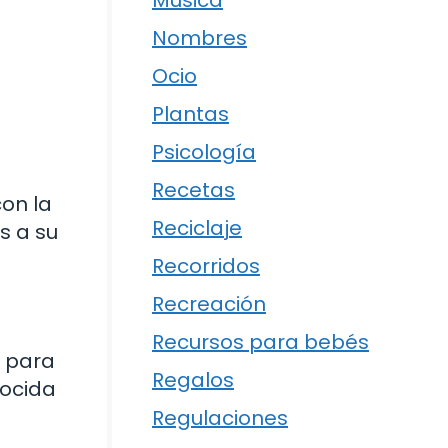
Música
Nombres
Ocio
Plantas
Psicología
Recetas
on la
Reciclaje
s a su
Recorridos
Recreación
Recursos para bebés
a para
Regalos
cocida
Regulaciones