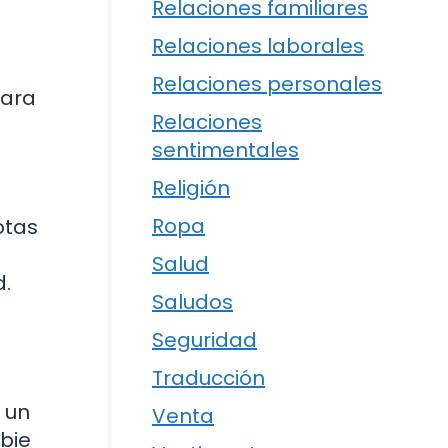
Relaciones familiares
Relaciones laborales
Relaciones personales
para
Relaciones
sentimentales
Religión
Ropa
otas
Salud
d.
Saludos
Seguridad
Traducción
 un
Venta
mbie