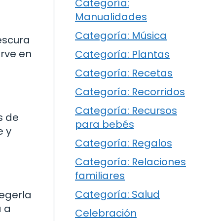
Categoría:
Manualidades
Categoría: Música
escura
erve en
Categoría: Plantas
Categoría: Recetas
Categoría: Recorridos
Categoría: Recursos
s de
para bebés
e y
Categoría: Regalos
Categoría: Relaciones
familiares
Categoría: Salud
tegerla
a a
Celebración