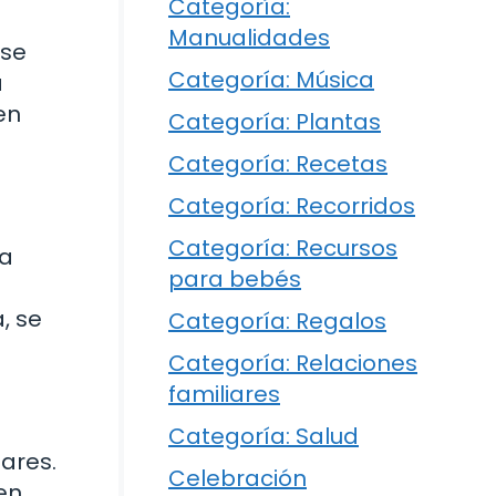
Categoría:
Manualidades
 se
Categoría: Música
a
en
Categoría: Plantas
Categoría: Recetas
Categoría: Recorridos
Categoría: Recursos
la
para bebés
, se
Categoría: Regalos
Categoría: Relaciones
familiares
Categoría: Salud
lares.
Celebración
en