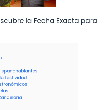
escubre la Fecha Exacta para
ia
 hispanohablantes
a festividad
astronómicos
elas
 Candelaria