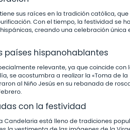
iene sus raíces en la tradición católica, que
urificación. Con el tiempo, la festividad se h
ehispánicas, creando una celebración única 
os países hispanohablantes
specialmente relevante, ya que coincide con 
día, se acostumbra a realizar la «Toma de la
aron al Niño Jesús en su rebanada de rosca
febrero.
das con la festividad
 la Candelaria está lleno de tradiciones popu
s la vestimenta de las imágenes de la Virg