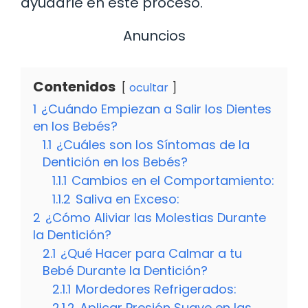
ayudarle en este proceso.
Anuncios
Contenidos
ocultar
1
¿Cuándo Empiezan a Salir los Dientes
en los Bebés?
1.1
¿Cuáles son los Síntomas de la
Dentición en los Bebés?
1.1.1
Cambios en el Comportamiento:
1.1.2
Saliva en Exceso:
2
¿Cómo Aliviar las Molestias Durante
la Dentición?
2.1
¿Qué Hacer para Calmar a tu
Bebé Durante la Dentición?
2.1.1
Mordedores Refrigerados:
2.1.2
Aplicar Presión Suave en las