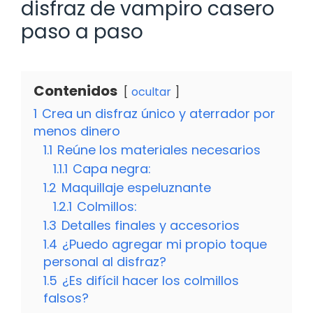
disfraz de vampiro casero
paso a paso
Contenidos
ocultar
1
Crea un disfraz único y aterrador por
menos dinero
1.1
Reúne los materiales necesarios
1.1.1
Capa negra:
1.2
Maquillaje espeluznante
1.2.1
Colmillos:
1.3
Detalles finales y accesorios
1.4
¿Puedo agregar mi propio toque
personal al disfraz?
1.5
¿Es difícil hacer los colmillos
falsos?