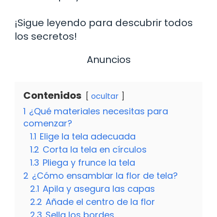
¡Sigue leyendo para descubrir todos
los secretos!
Anuncios
Contenidos
ocultar
1
¿Qué materiales necesitas para
comenzar?
1.1
Elige la tela adecuada
1.2
Corta la tela en círculos
1.3
Pliega y frunce la tela
2
¿Cómo ensamblar la flor de tela?
2.1
Apila y asegura las capas
2.2
Añade el centro de la flor
2.3
Sella los bordes