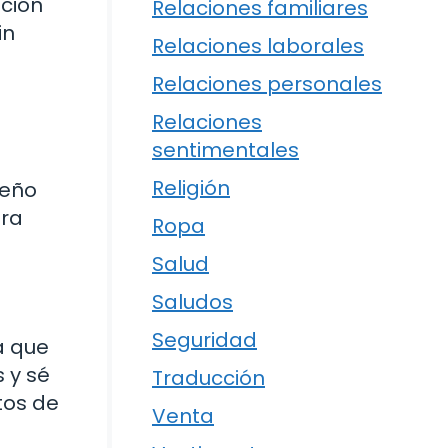
ación
Relaciones familiares
in
Relaciones laborales
Relaciones personales
Relaciones
sentimentales
Religión
ueño
ara
Ropa
Salud
Saludos
Seguridad
a que
 y sé
Traducción
tos de
Venta