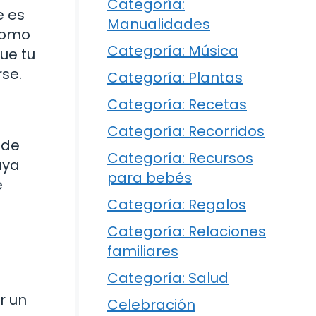
Categoría:
e es
Manualidades
 como
Categoría: Música
ue tu
rse.
Categoría: Plantas
Categoría: Recetas
Categoría: Recorridos
 de
Categoría: Recursos
aya
para bebés
e
Categoría: Regalos
Categoría: Relaciones
familiares
Categoría: Salud
r un
Celebración