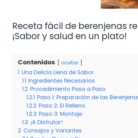
Receta fácil de berenjenas r
¡Sabor y salud en un plato!
Contenidos
ocultar
1
Una Delicia Llena de Sabor
1.1
Ingredientes Necesarios
1.2
Procedimiento Paso a Paso
1.2.1
Paso 1: Preparación de las Berenjena
1.2.2
Paso 2: El Relleno
1.2.3
Paso 3: Montaje
1.3
¡A Disfrutar!
2
Consejos y Variantes