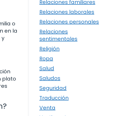
Relaciones familiares
Relaciones laborales
Relaciones personales
ilia o
n en la
Relaciones
 y
sentimentales
Religión
Ropa
Salud
ción
Saludos
n plato
res
Seguridad
Traducción
n?
Venta