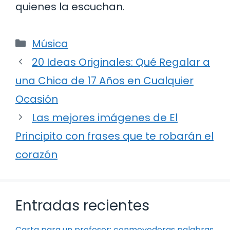
quienes la escuchan.
Categorías
Música
20 Ideas Originales: Qué Regalar a
una Chica de 17 Años en Cualquier
Ocasión
Las mejores imágenes de El
Principito con frases que te robarán el
corazón
Entradas recientes
Carta para un profesor: conmovedoras palabras