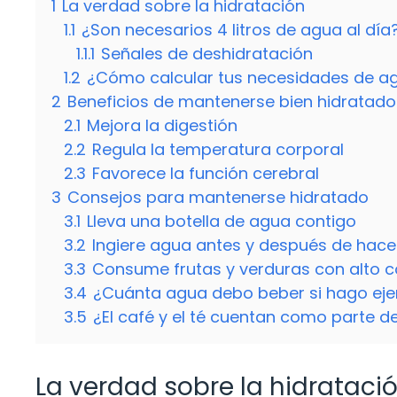
1
La verdad sobre la hidratación
1.1
¿Son necesarios 4 litros de agua al día
1.1.1
Señales de deshidratación
1.2
¿Cómo calcular tus necesidades de a
2
Beneficios de mantenerse bien hidratado
2.1
Mejora la digestión
2.2
Regula la temperatura corporal
2.3
Favorece la función cerebral
3
Consejos para mantenerse hidratado
3.1
Lleva una botella de agua contigo
3.2
Ingiere agua antes y después de hacer
3.3
Consume frutas y verduras con alto 
3.4
¿Cuánta agua debo beber si hago eje
3.5
¿El café y el té cuentan como parte d
La verdad sobre la hidrataci