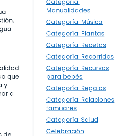
Categoría:
Manualidades
ua
tión,
Categoría: Música
agua
Categoría: Plantas
Categoría: Recetas
Categoría: Recorridos
ealidad
Categoría: Recursos
ua que
para bebés
a y
Categoría: Regalos
har a
Categoría: Relaciones
familiares
Categoría: Salud
Celebración
s de